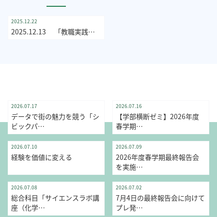
教職課程活動
2025.12.22
2025.12.13 「教職実践…
メディア社会学科
社会学部
学部横断ゼミ
2026.07.17
2026.07.16
データで街の魅力を競う「シ
【学部横断ゼミ】2026年度
ビックパ…
春学期…
学部横断ゼミ
学部横断ゼミ
2026.07.10
2026.07.09
経験を価値に変える
2026年度春学期最終報告会
を実施…
総合科目
LASEC
学部横断ゼミ
2026.07.08
2026.07.02
総合科目「サイエンスラボ講
7月4日の最終報告会に向けて
座（化学…
プレ発…
社会学科