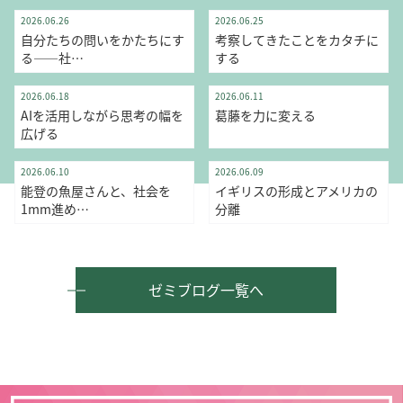
社会学部
学部横断ゼミ
2026.06.26
2026.06.25
自分たちの問いをかたちにす
考察してきたことをカタチに
る——社…
する
学部横断ゼミ
学部横断ゼミ
2026.06.18
2026.06.11
AIを活用しながら思考の幅を
葛藤を力に変える
広げる
メディア社会学科
英語英米文化学科
社会学部
人文学部
2026.06.10
2026.06.09
能登の魚屋さんと、社会を
イギリスの形成とアメリカの
1mm進め…
分離
ゼミブログ一覧へ