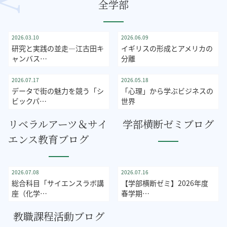
全学部
経営学科
英語英米文化学科
経済学部
人文学部
2026.03.10
2026.06.09
研究と実践の並走—江古田キ
イギリスの形成とアメリカの
ャンバス…
分離
メディア社会学科
経済経営学専攻
社会学部
国際教養学部
2026.07.17
2026.05.18
データで街の魅力を競う「シ
「心理」から学ぶビジネスの
ビックパ…
世界
リベラルアーツ＆サイ
学部横断ゼミブログ
エンス教育ブログ
総合科目
LASEC
学部横断ゼミ
2026.07.08
2026.07.16
総合科目「サイエンスラボ講
【学部横断ゼミ】2026年度
座（化学…
春学期…
教職課程活動ブログ