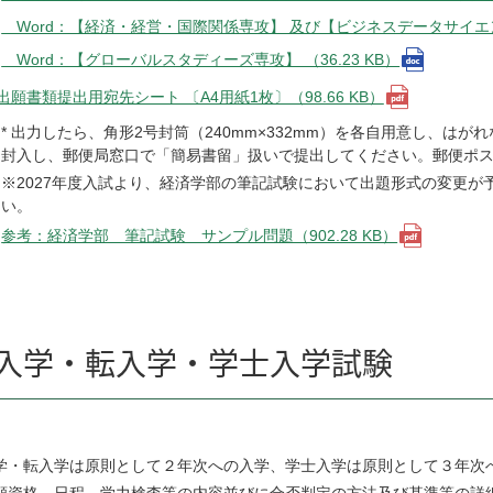
Word：【経済・経営・国際関係専攻】 及び【ビジネスデータサイエンス
Word：【グローバルスタディーズ専攻】 （36.23 KB）
出願書類提出用宛先シート 〔A4用紙1枚〕（98.66 KB）
* 出力したら、角形2号封筒（240mm×332mm）を各自用意し、
封入し、郵便局窓口で「簡易書留」扱いで提出してください。郵便ポ
※2027年度入試より、経済学部の筆記試験において出題形式の変更
い。
参考：経済学部 筆記試験 サンプル問題（902.28 KB）
入学・転入学・学士入学試験
学・転入学は原則として２年次への入学、学士入学は原則として３年次