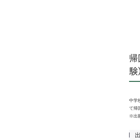
帰
験
中学
て帰
※出