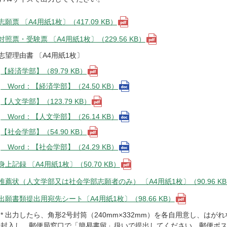
志願票 〔A4用紙1枚〕（417.09 KB）
対照票・受験票 〔A4用紙1枚〕（229.56 KB）
志望理由書 〔A4用紙1枚〕
【経済学部】（89.79 KB）
Word：【経済学部】（24.50 KB）
【人文学部】（123.79 KB）
Word：【人文学部】（26.14 KB）
【社会学部】（54.90 KB）
Word：【社会学部】（24.29 KB）
身上記録 〔A4用紙1枚〕（50.70 KB）
推薦状（人文学部又は社会学部志願者のみ） 〔A4用紙1枚〕（90.96 K
出願書類提出用宛先シート〔A4用紙1枚〕（98.66 KB）
* 出力したら、角形2号封筒（240mm×332mm）を各自用意し、
封入し、郵便局窓口で「簡易書留」扱いで提出してください。郵便ポ