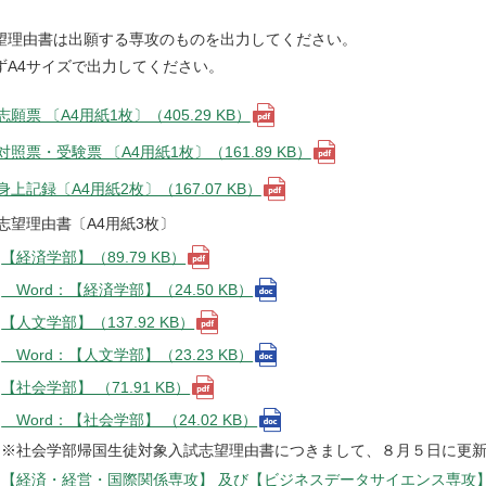
望理由書は出願する専攻のものを出力してください。
ずA4サイズで出力してください。
志願票 〔A4用紙1枚〕（405.29 KB）
対照票・受験票 〔A4用紙1枚〕（161.89 KB）
身上記録〔A4用紙2枚〕（167.07 KB）
志望理由書〔A4用紙3枚〕
【経済学部】（89.79 KB）
Word：【経済学部】（24.50 KB）
【人文学部】（137.92 KB）
Word：【人文学部】（23.23 KB）
【社会学部】 （71.91 KB）
Word：【社会学部】 （24.02 KB）
※社会学部帰国生徒対象入試志望理由書につきまして、８月５日に更
【経済・経営・国際関係専攻】 及び【ビジネスデータサイエンス専攻】（8