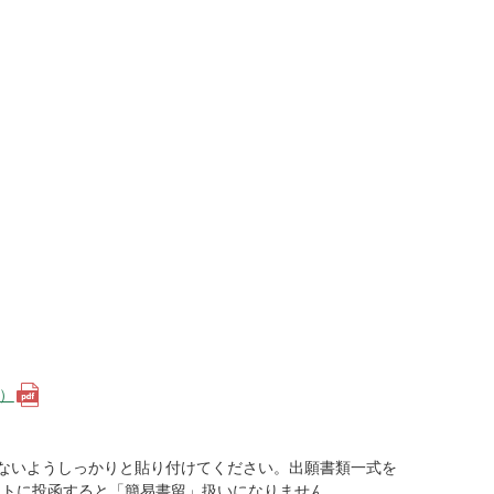
B）
はがれないようしっかりと貼り付けてください。出願書類一式を
ストに投函すると「簡易書留」扱いになりません。