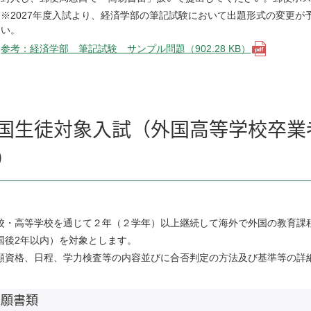
※2027年度入試より、経済学部の筆記試験において出題形式の変更
い。
参考：経済学部 筆記試験 サンプル問題（902.28 KB）
国生徒対象入試（外国高等学校卒業
）
校・高等学校を通じて２年（２学年）以上継続して海外で外国の教育課
国後2年以内）を対象とします。
願資格、日程、学力検査等の内容並びに合否判定の方法及び基準等の詳
出願書類