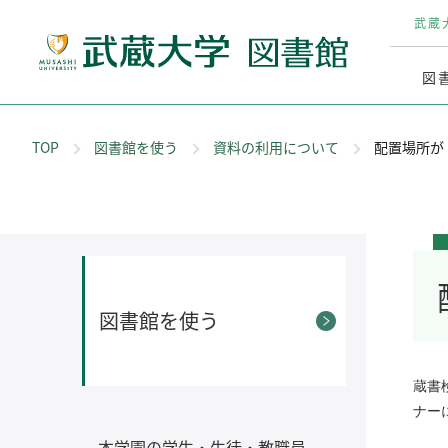
武蔵
図
TOP
図書館を使う
資料の利用について
配置場所が
図書館を使う
蔵書
ナー
本学園の学生・生徒・教職員