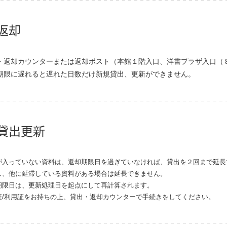
返却
・返却カウンターまたは返却ポスト（本館１階入口、洋書プラザ入口（
期限に遅れると遅れた日数だけ新規貸出、更新ができません。
貸出更新
が入っていない資料は、返却期限日を過ぎていなければ、貸出を２回まで延長
し、他に延滞している資料がある場合は延長できません。
期限日は、更新処理日を起点にして再計算されます。
証/利用証をお持ちの上、貸出・返却カウンターで手続きをしてください。