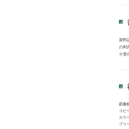
資料
の利
※受
図書
コピ
カラ
プリ