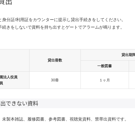
貸出
と身分証/利用証をカウンターに提示し貸出手続きをしてください。
手続きをしないで資料を持ち出すとゲートでアラームが鳴ります。
貸出期
貸出冊数
一般図書
園法人役員
30
冊
１ヶ月
員
貸出できない資料
、未製本雑誌、履修図書、参考図書、視聴覚資料、禁帯出資料です。