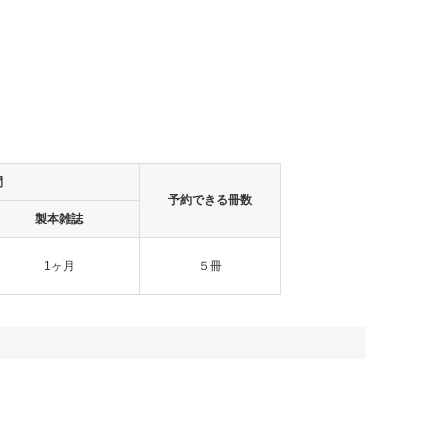
間
予約できる冊数
製本雑誌
1
ヶ月
５冊