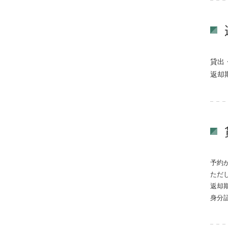
貸出
返却
予約
ただ
返却
身分