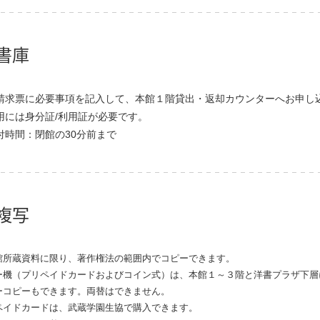
書庫
請求票に必要事項を記入して、本館１階貸出・返却カウンターへお申し
用には身分証/利用証が必要です。
付時間：閉館の30分前まで
複写
館所蔵資料に限り、著作権法の範囲内でコピーできます。
ー機（プリペイドカードおよびコイン式）は、本館１～３階と洋書プラザ下層
ーコピーもできます。両替はできません。
ペイドカードは、武蔵学園生協で購入できます。