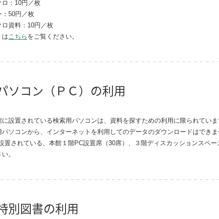
クロ：10円／枚
：50円／枚
クロ資料：10円／枚
くは
こちら
をご覧ください。
パソコン（ＰＣ）の利用
館に設置されている検索用パソコンは、資料を探すための利用に限られていま
用パソコンから、インターネットを利用してのデータのダウンロードはできま
が設置されている、本館１階PC設置席（30席）、３階ディスカッションスペ
さい。
特別図書の利用