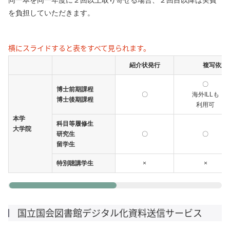
同一本を同一年度に２回以上取り寄せる場合、２回目以降は実費
を負担していただきます。
横にスライドすると表をすべて見られます。
紹介状発行
複写依頼
〇
博士前期課程
〇
海外ILLも
博士後期課程
利用可
本学
科目等履修生
大学院
研究生
〇
〇
留学生
特別聴講学生
×
×
国立国会図書館デジタル化資料送信サービス