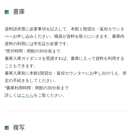
書庫
資料請求票に必要事項を記入して、本館１階貸出・返却カウンタ
ーへお申し込みください。職員が資料を取りにいきます。書庫内
資料の利用には学生証が必要です。
*
受付時間：閉館の
30
分前まで
書庫入庫ガイダンスを受講すれば、書庫に入って資料を利用する
こともできます。
書庫入庫前に本館
1
階貸出・返却カウンターにお申し出のうえ、所
定の手続きをしてください。
*
書庫利用時間：閉館の
30
分前まで
詳しくは
こちら
をご覧ください。
複写