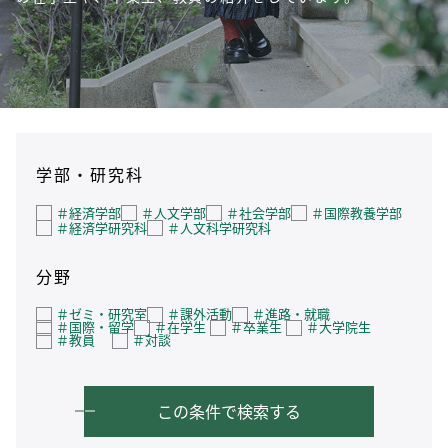
学部・研究科
＃経済学部
＃人文学部
＃社会学部
＃国際教養学部
＃経済学研究科
＃人文科学研究科
分野
＃ゼミ・研究室
＃課外活動
＃進路・就職
＃国際・留学
＃在学生
＃卒業生
＃大学院生
＃教員
＃対談
この条件で検索する