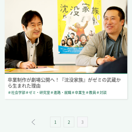
卒業制作が劇場公開へ！『沈没家族』がゼミの武蔵か
ら生まれた理由
＃社会学部
＃ゼミ・研究室
＃進路・就職
＃卒業生
＃教員
＃対談
1
2
3