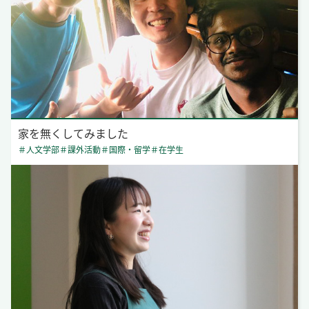
家を無くしてみました
＃人文学部
＃課外活動
＃国際・留学
＃在学生