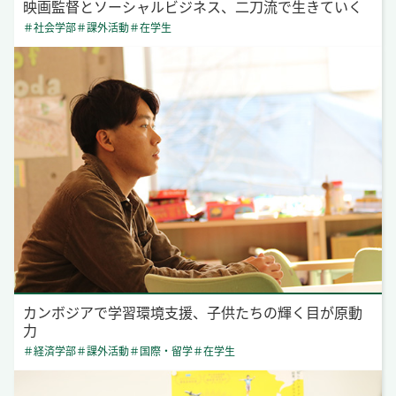
映画監督とソーシャルビジネス、二刀流で生きていく
＃社会学部
＃課外活動
＃在学生
カンボジアで学習環境支援、子供たちの輝く目が原動
力
＃経済学部
＃課外活動
＃国際・留学
＃在学生