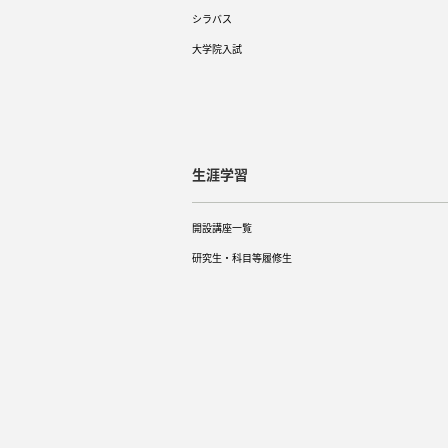
シラバス
大学院入試
生涯学習
開設講座一覧
研究生・科目等履修生