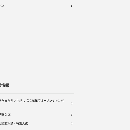
バス
試情報
大学まちがいさがし（2026年度オープンキャンパ
選抜入試
型選抜入試・特別入試