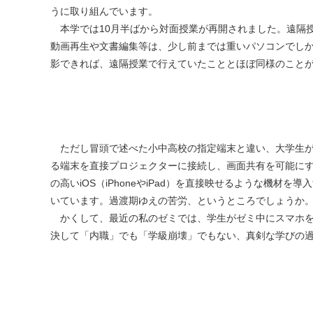
うに取り組んでいます。
本学では10月半ばから対面授業が再開されました。遠隔
動画再生や文書編集等は、少し前までは重いパソコンでし
影できれば、遠隔授業で行えていたこととほぼ同様のこと
ただし冒頭で述べた小中高校の指定端末と違い、大学生が
る端末を直接プロジェクターに接続し、画面共有を可能に
の高いiOS（iPhoneやiPad）を直接映せるような機材
いています。過渡期ゆえの苦労、というところでしょうか
かくして、最近の私のゼミでは、学生がゼミ中にスマホを
決して「内職」でも「学級崩壊」でもない、真剣な学びの