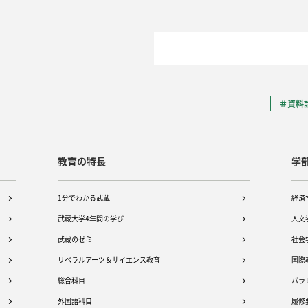
＃資料
教育の特長
学
1分でわかる武蔵
経済
武蔵大学4年間の学び
人文
武蔵のゼミ
社会
リベラルアーツ＆サイエンス教育
国際
総合科目
パラ
外国語科目
履修