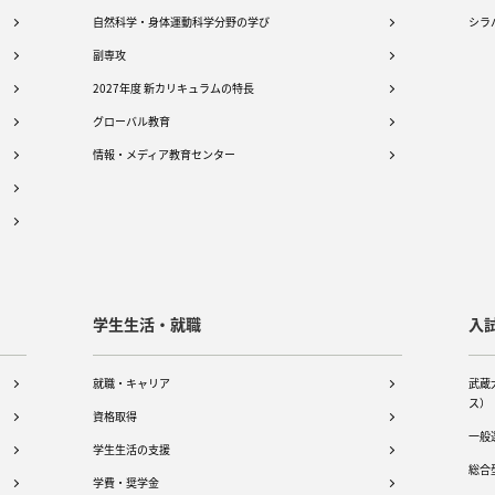
自然科学・身体運動科学分野の学び
シラ
副専攻
2027年度 新カリキュラムの特長
グローバル教育
情報・メディア教育センター
学生生活・就職
入
就職・キャリア
武蔵
ス）
資格取得
一般
学生生活の支援
総合
学費・奨学金