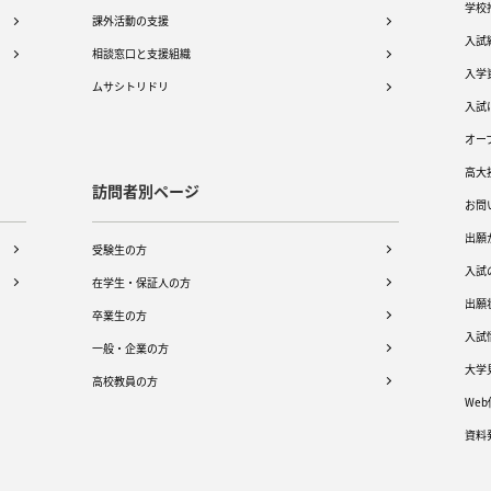
学校
課外活動の支援
入試
相談窓口と支援組織
入学
ムサシトリドリ
入試
オー
高大
訪問者別ページ
お問
出願
受験生の方
入試
在学生・保証人の方
出願
卒業生の方
入試
一般・企業の方
大学
高校教員の方
We
資料