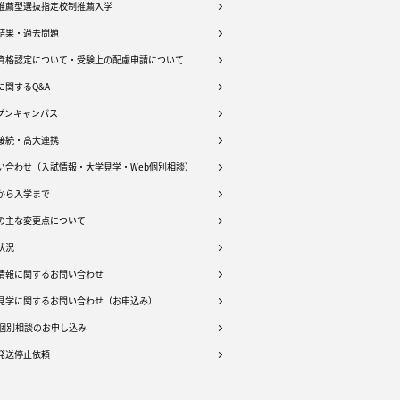
推薦型選抜指定校制推薦入学
結果・過去問題
資格認定について・受験上の配慮申請について
に関するQ&A
プンキャンパス
接続・高大連携
い合わせ（入試情報・大学見学・Web個別相談）
から入学まで
の主な変更点について
状況
情報に関するお問い合わせ
見学に関するお問い合わせ（お申込み）
b個別相談のお申し込み
発送停止依頼