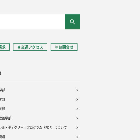
請求
＃交通アクセス
＃お問合せ
部
学部
学部
学部
教養学部
レル・ディグリー・プログラム（PDP）について
要項