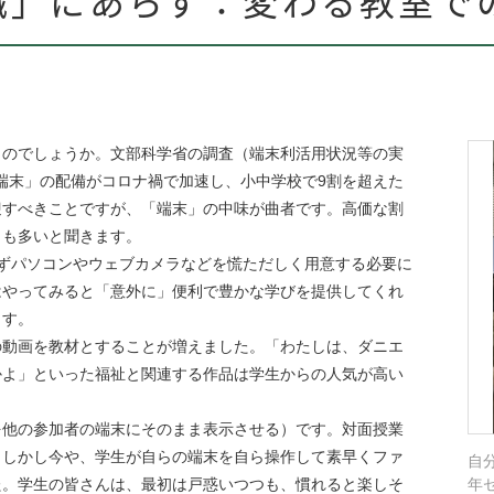
のでしょうか。文部科学省の調査（端末利活用状況等の実
台端末」の配備がコロナ禍で加速し、小中学校で9割を超えた
迎すべきことですが、「端末」の中味が曲者です。高価な割
とも多いと聞きます。
ずパソコンやウェブカメラなどを慌ただしく用意する必要に
はやってみると「意外に」便利で豊かな学びを提供してくれ
ます。
動画を教材とすることが増えました。「わたしは、ダニエ
かよ」といった福祉と関連する作品は学生からの人気が高い
他の参加者の端末にそのまま表示させる）です。対面授業
。しかし今や、学生が自らの端末を自ら操作して素早くファ
自
た。学生の皆さんは、最初は戸惑いつつも、慣れると楽しそ
年