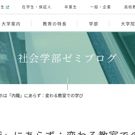
験生
在学生・保証人
卒業生
一般・企業
高校
大学案内
教育の特長
学部
大学
社会学部ゼミブログ
ホは「内職」にあらず：変わる教室での学び
職」にあらず：変わる教室で