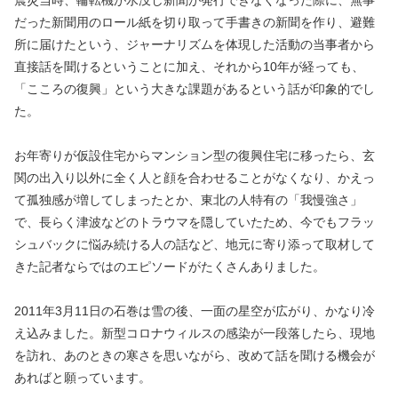
震災当時、輪転機が水没し新聞が発行できなくなった際に、無事
だった新聞用のロール紙を切り取って手書きの新聞を作り、避難
所に届けたという、ジャーナリズムを体現した活動の当事者から
直接話を聞けるということに加え、それから10年が経っても、
「こころの復興」という大きな課題があるという話が印象的でし
た。
お年寄りが仮設住宅からマンション型の復興住宅に移ったら、玄
関の出入り以外に全く人と顔を合わせることがなくなり、かえっ
て孤独感が増してしまったとか、東北の人特有の「我慢強さ」
で、長らく津波などのトラウマを隠していたため、今でもフラッ
シュバックに悩み続ける人の話など、地元に寄り添って取材して
きた記者ならではのエピソードがたくさんありました。
2011年3月11日の石巻は雪の後、一面の星空が広がり、かなり冷
え込みました。新型コロナウィルスの感染が一段落したら、現地
を訪れ、あのときの寒さを思いながら、改めて話を聞ける機会が
あればと願っています。