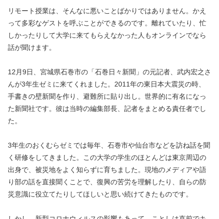
リモート授業は、そんなに悪いことばかりではありません。かえ
って多彩なゲストを呼ぶことができるのです。離れていたり、忙
しかったりして大学に来てもらえなかった人もオンラインでなら
話が聞けます。
12月9日、宮城県石巻市の「石巻日々新聞」の元記者、武内宏之さ
んが3年生ゼミに来てくれました。2011年の東日本大震災の時、
手書きの壁新聞を作り、避難所に貼り出し。世界的に有名になっ
た新聞社です。彼は当時の編集部長、記者をまとめる責任者でし
た。
3年生のおくむらゼミでは毎年、石巻市や仙台市などを訪ね話を聞
く研修をしてきました。この大学の学生のほとんどは東京周辺の
出身で、被災地をよく知らずに育ちました。現地のメディアや語
り部の話を直接聞くことで、復興の苦労を理解したり、自らの防
災意識に役立てたりしてほしいと思い続けてきたものです。
しかし、新型コロナウィルスの影響もあって、ことしは直前でキ