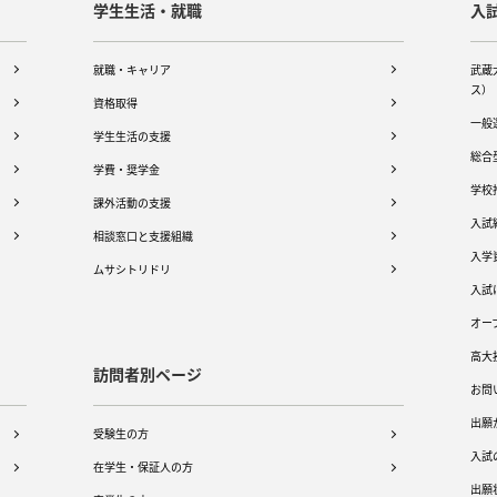
学生生活・就職
入
就職・キャリア
武蔵
ス）
資格取得
一般
学生生活の支援
総合
学費・奨学金
学校
課外活動の支援
入試
相談窓口と支援組織
入学
ムサシトリドリ
入試
オー
高大
訪問者別ページ
お問
出願
受験生の方
入試
在学生・保証人の方
出願