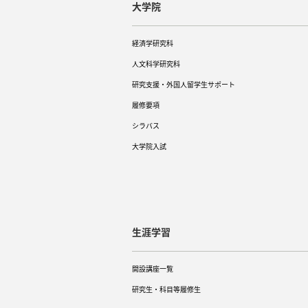
大学院
経済学研究科
人文科学研究科
研究支援・外国人留学生サポート
履修要項
シラバス
大学院入試
生涯学習
開設講座一覧
研究生・科目等履修生