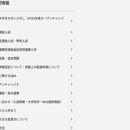
試情報
大学まちがいさがし（2026年度オープンキャンパ
選抜入試
型選抜入試・特別入試
推薦型選抜指定校制推薦入学
結果・過去問題
資格認定について・受験上の配慮申請について
に関するQ&A
プンキャンパス
接続・高大連携
い合わせ（入試情報・大学見学・Web個別相談）
から入学まで
の主な変更点について
状況