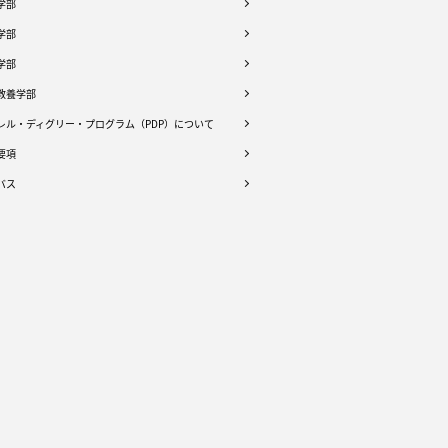
学部
学部
学部
教養学部
レル・ディグリー・プログラム（PDP）について
要項
バス