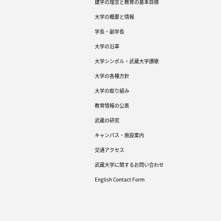
建学の理念と教育の基本目標
大学の概要と情報
学長・副学長
大学の沿革
大学シンボル・武蔵大学讃歌
大学の各種方針
大学の取り組み
教育情報の公表
武蔵の研究
キャンパス・施設案内
交通アクセス
武蔵大学に関するお問い合わせ
English Contact Form