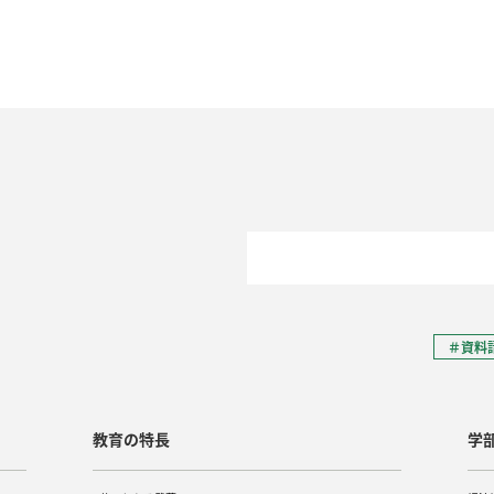
＃資料
教育の特長
学