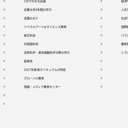
1分でわかる武蔵
経済
武蔵大学4年間の学び
人文
武蔵のゼミ
社会
リベラルアーツ＆サイエンス教育
国際
総合科目
パラ
外国語科目
履修
自然科学・身体運動科学分野の学び
シラ
副専攻
2027年度 新カリキュラムの特長
グローバル教育
情報・メディア教育センター