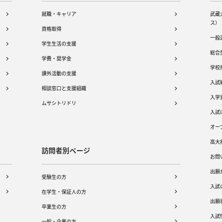
就職・キャリア
武蔵
ス）
資格取得
一般
学生生活の支援
総合
学費・奨学金
学校
課外活動の支援
入試
相談窓口と支援組織
入学
ムサシトリドリ
入試
オー
高大
訪問者別ページ
お問
出願
受験生の方
入試
在学生・保証人の方
出願
卒業生の方
入試
一般・企業の方