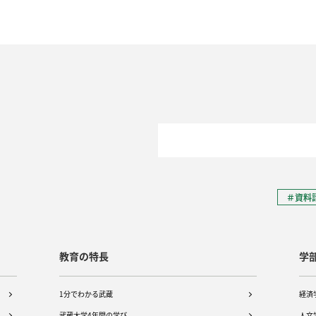
＃資料
教育の特長
学
1分でわかる武蔵
経済
武蔵大学4年間の学び
人文