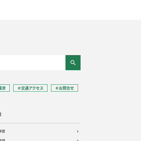
請求
＃交通アクセス
＃お問合せ
部
学部
学部