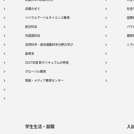
武蔵のゼミ
社会
リベラルアーツ＆サイエンス教育
国際
総合科目
パラ
外国語科目
履修
自然科学・身体運動科学分野の学び
シラ
副専攻
2027年度 新カリキュラムの特長
グローバル教育
情報・メディア教育センター
学生生活・就職
入