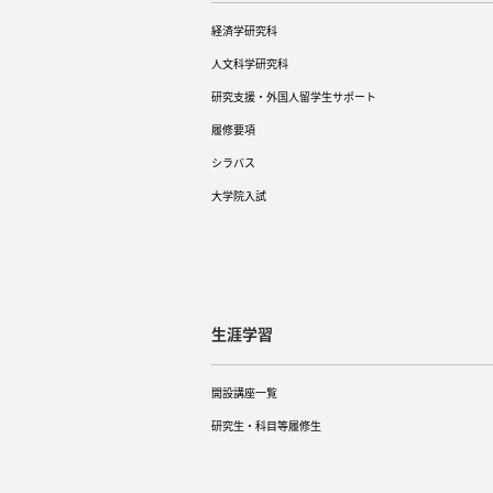
経済学研究科
人文科学研究科
研究支援・外国人留学生サポート
履修要項
シラバス
大学院入試
生涯学習
開設講座一覧
研究生・科目等履修生