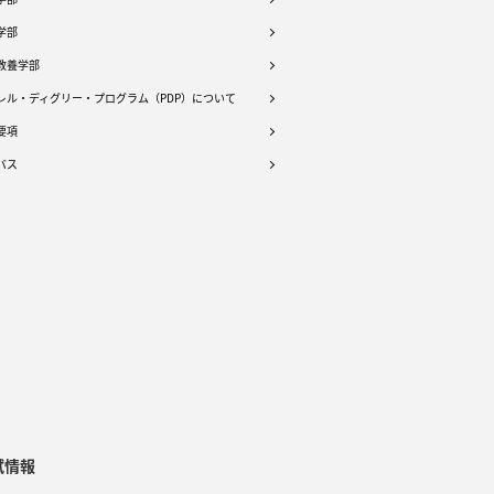
学部
教養学部
レル・ディグリー・プログラム（PDP）について
要項
バス
試情報