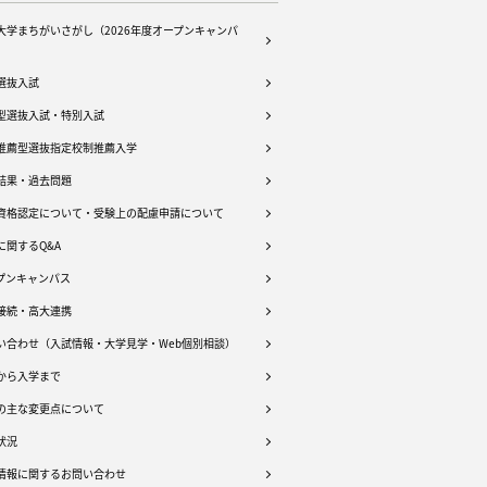
大学まちがいさがし（2026年度オープンキャンパ
選抜入試
型選抜入試・特別入試
推薦型選抜指定校制推薦入学
結果・過去問題
資格認定について・受験上の配慮申請について
に関するQ&A
プンキャンパス
接続・高大連携
い合わせ（入試情報・大学見学・Web個別相談）
から入学まで
の主な変更点について
状況
情報に関するお問い合わせ