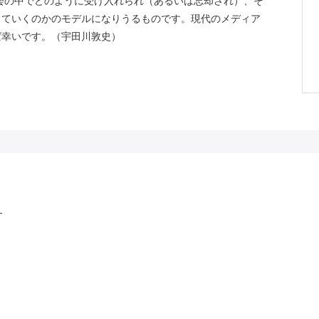
社会の中でどのように受け入れられ（あるいは忘却され）、そ
していくのかのモデルになりうるものです。現代のメディア
ば幸いです。（宇田川敦史）