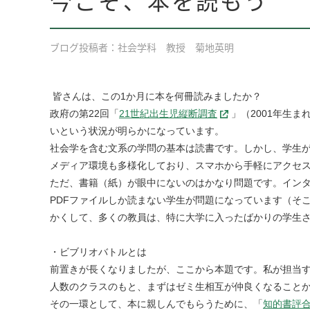
ブログ投稿者：社会学科 教授 菊地英明
皆さんは、この1か月に本を何冊読みましたか？
政府の第22回「
21世紀出生児縦断調査
」（2001年生
いという状況が明らかになっています。
社会学を含む文系の学問の基本は読書です。しかし、学生
メディア環境も多様化しており、スマホから手軽にアクセス
ただ、書籍（紙）が眼中にないのはかなり問題です。イン
PDFファイルしか読まない学生が問題になっています（そ
かくして、多くの教員は、特に大学に入ったばかりの学生
・ビブリオバトルとは
前置きが長くなりましたが、ここから本題です。私が担当す
人数のクラスのもと、まずはゼミ生相互が仲良くなること
その一環として、本に親しんでもらうために、「
知的書評