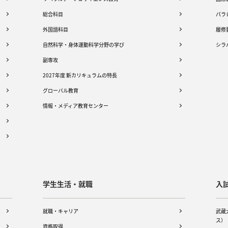
総合科目
パラ
外国語科目
履修
自然科学・身体運動科学分野の学び
シラ
副専攻
2027年度 新カリキュラムの特長
グローバル教育
情報・メディア教育センター
学生生活・就職
入
就職・キャリア
武蔵
ス）
資格取得