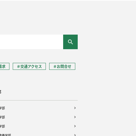
請求
＃交通アクセス
＃お問合せ
部
学部
学部
学部
教養学部