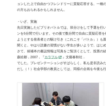
ョンした上で自由かつフレンドリーに質疑応答する、一種
の方もおられるかもしれません。
・いざ、実施
先日実施したビブリオバトルでは、班分けをして予選を行
ンを5分間で行います。その後で数分間で自由に質疑応答
ようとする発表者との駆け引き（これこそ「バトル」）も
聞くと、やはり読書の習慣がない学生が多いようで、はじ
さて、候補本の書誌情報は写真をご覧頂くとして、投票の
森絵都，2007，『
カラフル
』文藝春秋社．
でした。プレゼンテーションがすばらしく、私も是非読み
だし（！）社会学部の教員としては、同様の企画を今後も