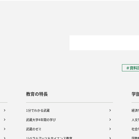
＃資料
教育の特長
学
1分でわかる武蔵
経済
武蔵大学4年間の学び
人文
武蔵のゼミ
社会
リベラルアーツ＆サイエンス教育
国際