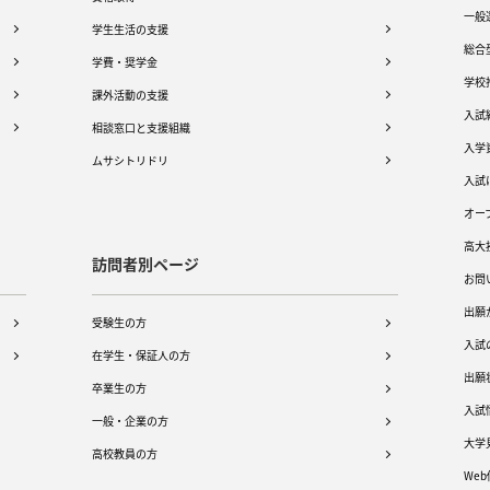
一般
学生生活の支援
総合
学費・奨学金
学校
課外活動の支援
入試
相談窓口と支援組織
入学
ムサシトリドリ
入試
オー
高大
訪問者別ページ
お問
出願
受験生の方
入試
在学生・保証人の方
出願
卒業生の方
入試
一般・企業の方
大学
高校教員の方
We