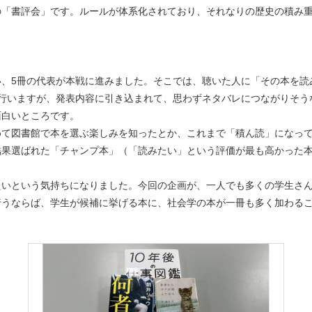
の「書評会」です。ルールが体系化されており、それなりの歴史の積み
い、5冊の代表が本戦に進みました。そこでは、聴いた人に「その本を読
を行いますが、発表内容に引き込まれて、思わずネタバレにつながりそう
面白いところです。
めて図書館で本を選ぶ楽しみを知ったとか、これまで「積ん読」になっ
結果選ばれた「チャンプ本」（「読みたい」という評価が最も高かった
たいという気持ちになりました。今回の企画が、一人でも多くの学生さ
行うならば、学生が候補に挙げる本に、社会学の本が一冊も多く加わる