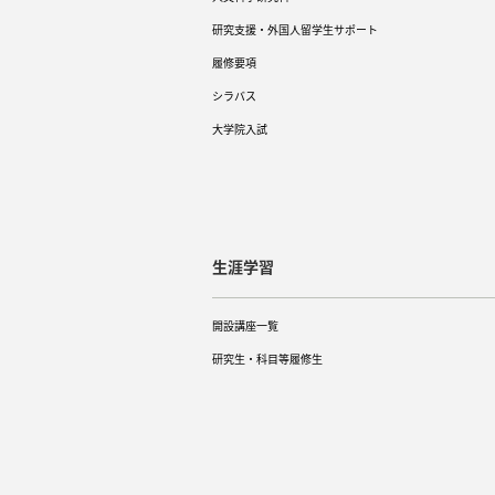
研究支援・外国人留学生サポート
履修要項
シラバス
大学院入試
生涯学習
開設講座一覧
研究生・科目等履修生