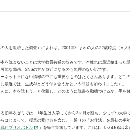
まれの人を追跡した調査）によれば、2001年生まれの人の22歳時点（＝
が本を読まないことは大学教員共通の悩みです。本離れは最近始まった
可能な動画、SNSの方が身近になるのも無理のない話です。
ターネット上にない情報の中にも重要なものはたくさんあります。どこ
こに最近では、生成AIとどう付き合うかという問題も加わりました）。
さんに、本を読もう、と啓蒙し、どのように読書を動機づけるか、手を
る初年次ゼミでは、1年生は入学してから3ヶ月が経ち、少しずつ大学
からはじまって、授業の受け方を含む、一通りの「お作法」を最初の半
合戦ビブリオバトル
」を毎年実施しています。これは、いわゆる出席