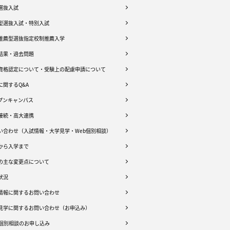
選抜入試
型選抜入試・特別入試
推薦型選抜指定校制推薦入学
結果・過去問題
資格認定について・受験上の配慮申請について
に関するQ&A
プンキャンパス
接続・高大連携
い合わせ（入試情報・大学見学・Web個別相談）
から入学まで
の主な変更点について
状況
情報に関するお問い合わせ
見学に関するお問い合わせ（お申込み）
b個別相談のお申し込み