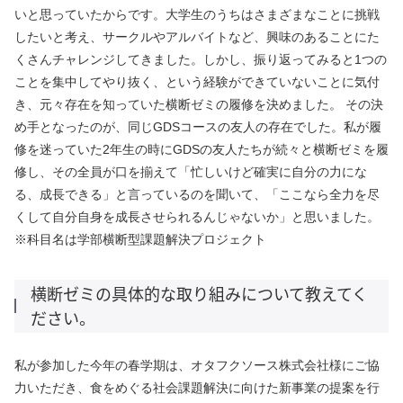
いと思っていたからです。大学生のうちはさまざまなことに挑戦
したいと考え、サークルやアルバイトなど、興味のあることにた
くさんチャレンジしてきました。しかし、振り返ってみると1つの
ことを集中してやり抜く、という経験ができていないことに気付
き、元々存在を知っていた横断ゼミの履修を決めました。 その決
め手となったのが、同じGDSコースの友人の存在でした。私が履
修を迷っていた2年生の時にGDSの友人たちが続々と横断ゼミを履
修し、その全員が口を揃えて「忙しいけど確実に自分の力にな
る、成長できる」と言っているのを聞いて、「ここなら全力を尽
くして自分自身を成長させられるんじゃないか」と思いました。
※科目名は学部横断型課題解決プロジェクト
横断ゼミの具体的な取り組みについて教えてく
ださい。
私が参加した今年の春学期は、オタフクソース株式会社様にご協
力いただき、食をめぐる社会課題解決に向けた新事業の提案を行