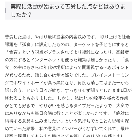
実際に活動が始まって苦労した点などはありま
したか？
苦労した点は、やはり最終提案の内容決めです。 取り上げる社会
課題を「孤食」に設定したものの、ターゲットを子どもにすると
「食育」という視点がプラスされてより複雑になったり、高齢者
の方にするとインターネットを使った施策は難しかったり、「孤
食」の中にもさらに年代や場所によって問題視するべきポイント
が異なるため、話し合いは堂々巡りでした。ブレインストーミン
グでホワイトボードが真っ黒になり、何度も消してはまた一から
話し合う、という日々が続き、すっきりせず悶々としたまま1日が
終わることもありました。 しかし、私は1つの物事を極める作業
がとても好きで、やりがいを感じるタイプだったようで、大変で
はありながらも毎日会議に行くことが楽しかったです。「絶対に
納得する意見を生み出したい」という気持ちでとことん思考を深
めていった結果、私の意見にメンバーがうなずいてくれて、最終
提案に採用してもらえた時はとても嬉しくやりがいを感じまし