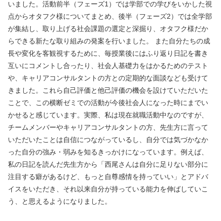
いました。活動前半（フェーズ1）では学部での学びをいかした視
点からオタフク様についてまとめ、後半（フェーズ2）では全学部
が集結し、取り上げる社会課題の選定と深掘り、オタフク様だか
らできる新たな取り組みの発案を行いました。 また自分たちの成
長や変化を客観視するために、毎授業後にはふり返り日記を書き
互いにコメントし合ったり、社会人基礎力をはかるためのテスト
や、キャリアコンサルタントの方との定期的な面談なども受けて
きました。これら自己評価と他己評価の機会を設けていただいた
ことで、この横断ゼミでの活動が今後社会人になった時にまでい
かせると感じています。実際、私は現在就職活動中なのですが、
チームメンバーやキャリアコンサルタントの方、先生方に言って
いただいたことは自信につながっているし、自分では気づかなか
った自分の強み・弱みを知るきっかけになっています。例えば、
私の日記を読んだ先生方から「西尾さんは自分に足りない部分に
注目する癖があるけど、もっと自尊感情を持っていい」とアドバ
イスをいただき、それ以来自分が持っている能力を伸ばしていこ
う、と思えるようになりました。