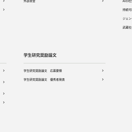
外部資金
AIの
持続可
ジェン
武蔵社
学生研究奨励論文
学生研究奨励論文 応募要領
学生研究奨励論文 優秀者発表